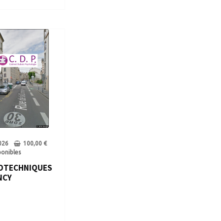
026
100,00
€
ponibles
OTECHNIQUES
NCY