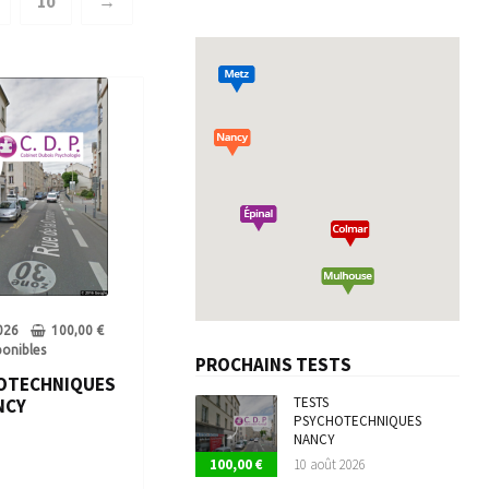
10
→
conduire
Réserver son test
tion à la Sécurité Routière
te médicale permis de conduire
026
100,00
€
ponibles
PROCHAINS TESTS
OTECHNIQUES
TESTS
NCY
PSYCHOTECHNIQUES
NANCY
100,00
€
10 août 2026