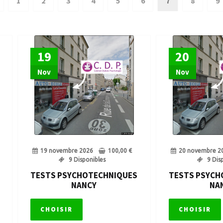
1
2
3
4
5
6
7
8
9
 tests psychotechniques obligatoires
Repasser son permis de 
 de points
Solde nul du permis de conduire
Stage de sensibilisa
19
20
ychotechniques Permis de Conduire – Toutes les sessions
Visi
Nov
Nov
19 novembre 2026
100,00
€
20 novembre 2
9 Disponibles
9 Dis
TESTS PSYCHOTECHNIQUES
TESTS PSYCH
NANCY
NA
CHOISIR
CHOISIR