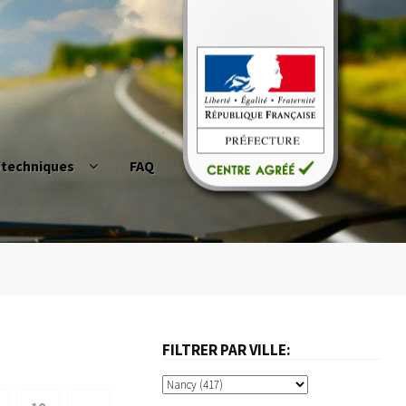
otechniques
FAQ
duire
Cerfa02 et permis de conduire
act
Mon Compte
Panier
Permis à points
ue ?
Questions fréquentes
FILTRER PAR VILLE: