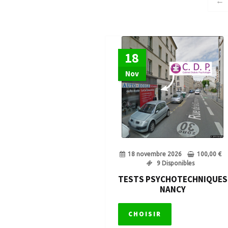
←
Repasser le permis après annulation
Retrait de permis de conduire
Retrait
18
Suspension de permis
Tests
Tests Ps
Nov
Voiture sans permis
18 novembre 2026
100,00
€
9 Disponibles
TESTS PSYCHOTECHNIQUES
NANCY
CHOISIR