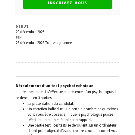
de l’Etat
INSCRIVEZ-VOUS
Conduite sans permis
DÉBUT
Contact
29 décembre 2026
FIN
29 décembre 2026
Toute la journée
Déroulement d’un test psychotechnique
Invalidation du permis
Les lettres 48/49/7
Déroulement d’un test psychotechnique:
Médecins agréés
Il dure une heure et s’effectue en présence d’un psychologue. Il
se déroule en 3 parties :
La présentation du candidat.
Mon Compte
Un entretien individuel : un certain nombre de questions
vont vous être posées afin que le psychologue puisse
Panier
effectuer un bilan et établir son rapport.
Une partie test : ces tests se déroulent sur un ordinateur
et ont pour objectif d’évaluer votre coordination et vos
Permis à points