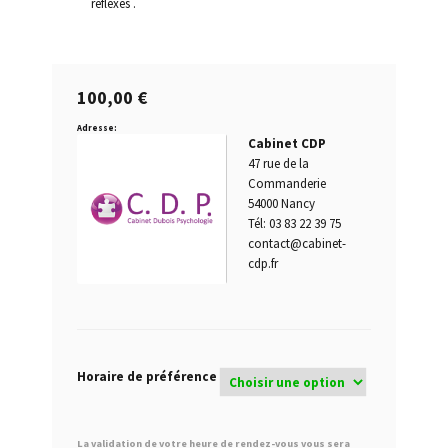
réflexes .
Permis blanc
100,00
€
Permis de conduire provisoire
Adresse:
Cabinet CDP
Permis probatoire
47 rue de la
Commanderie
Quand passer un test psychotechnique ?
54000 Nancy
Tél: 03 83 22 39 75
Questions fréquentes
contact@cabinet-
cdp.fr
Qui est concerné par les tests psychotechniques ?
Récidive alcoolémie
Horaire de préférence
Repasser le permis après annulation tests
psychotechniques obligatoires