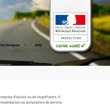
otechniques
FAQ
duire
Cerfa02 et permis de conduire
act
Mon Compte
Panier
Permis à points
ue ?
Questions fréquentes
mprise d’alcool ou de stupéfiants. Il
 invalidation ou annulation de permis.