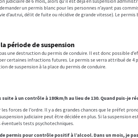
n judiciaire de 6 mois, alors qu’il est déjà en suspension administra
de demander un permis blanc pour les personnes n’ayant pas commis 
ie d’autrui, délit de fuite ou récidive de grande vitesse). Le permis
 la période de suspension
as une destruction du permis de conduire. Il est donc possible d’e
er certaines infractions futures. Le permis se verra attribué de 4
cation de suspension à la place du permis de conduire.
uite à un contrôle à 180km/h au lieu de 130. Quand puis-je r
 les forces de l’ordre. Il y a des grandes chances que le préfet pr
uspension judiciaire peut être décidée en plus. Si la suspension es
s éventuels tests psychotechniques.
de permis pour contrôle positif à l’alcool. Dans un mois, je p