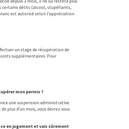
tive depuis 3 mois, il ne lui restera plus
certains délits (alcool, stupéfiants,
 blanc est autorisé selon l’appréciation
ffectuer un stage de récupération de
 points supplémentaires. Pour
écupérer mon permis ?
ononce une suspension administrative.
t de plus d’un mois, vous devrez vous
asse en jugement et vais sûrement