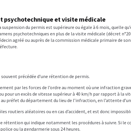
 tests psychotechniques obligatoires
Repasser son permis de 
st psychotechnique et visite médicale
 de points
Solde nul du permis de conduire
Stage de sensibilisa
 la suspension du permis est supérieure ou égale à 6 mois, quelle qu’e
ens psychotechniques en plus de la visite médicale (décret n°2016-
ychotechniques Permis de Conduire – Toutes les sessions
Visi
médecin agréé ou auprès de la commission médicale primaire de son
réfecture.
t souvent précédée d’une rétention de permis.
tement par les forces de l’ordre au moment où une infraction grave 
ou pour un excès de vitesse supérieur à 40 km/h par rapport à la v
 au préfet du département du lieu de l’infraction, en l’attente d’
ôles routiers aléatoires ou en cas d’accident, et est donc impossib
 de rétention qui indique notamment les procédures à suivre. Si le
a police ou la gendarmerie sous 24 heures.