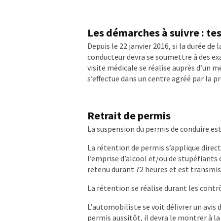
Repasser le permis après annulation
Les démarches à suivre : te
Retrait de permis de conduire
Retrait
Depuis le 22 janvier 2016, si la durée de
conducteur devra se soumettre à des exam
Suspension de permis
Tests
Tests Ps
visite médicale se réalise auprès d’un 
s’effectue dans un centre agréé par la p
Voiture sans permis
Retrait de permis
La suspension du permis de conduire es
La rétention de permis s’applique direc
l’emprise d’alcool et/ou de stupéfiants 
retenu durant 72 heures et est transmis
La rétention se réalise durant les contr
L’automobiliste se voit délivrer un avis
permis aussitôt, il devra le montrer à l