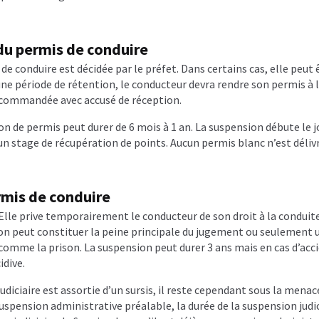
du permis de conduire
e conduire est décidée par le préfet. Dans certains cas, elle peut ê
une période de rétention, le conducteur devra rendre son permis à 
 recommandée avec accusé de réception.
n de permis peut durer de 6 mois à 1 an. La suspension débute le jo
un stage de récupération de points. Aucun permis blanc n’est déliv
rmis de conduire
Elle prive temporairement le conducteur de son droit à la conduite
ion peut constituer la peine principale du jugement ou seulement
, comme la prison. La suspension peut durer 3 ans mais en cas d’acc
idive.
udiciaire est assortie d’un sursis, il reste cependant sous la menace
uspension administrative préalable, la durée de la suspension judicia