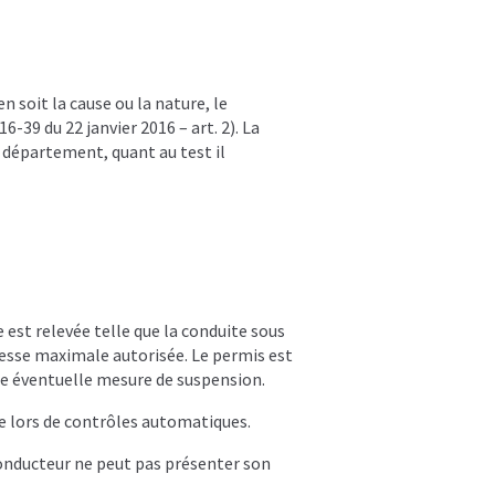
conduire
Réserver son test
tion à la Sécurité Routière
n soit la cause ou la nature, le
39 du 22 janvier 2016 – art. 2). La
te médicale permis de conduire
 département, quant au test il
est relevée telle que la conduite sous
itesse maximale autorisée. Le permis est
une éventuelle mesure de suspension.
le lors de contrôles automatiques.
 conducteur ne peut pas présenter son