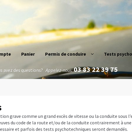
ller à la navigation
ller au contenu
mpte
Panier
Permis de conduire
Tests psych
 d’alcoolémie
Avocat permis de conduire
Avocat permis de con
03 83 22 39 75
s avez des questions?
Appelez-nous:
on publique/Conducteurs de l’Etat
Conduite sans permis
Cont
que
Invalidation du permis
Les lettres 48/49/7
Médecins agréés
s
isoire
Permis probatoire
Quand passer un test psychotechniq
tion grave comme un grand excès de vitesse ou la conduite sous l’e
euves du code de la route et/ou de la conduite contrairement à une
otechniques ?
Récidive alcoolémie
cessaire et parfois des tests psychotechniques seront demandés.