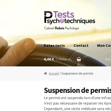
A
A
Dates tests
Contact
Mon Co
Accueil
Annulation permis pour cause
0,00 €
Vou
0 éléments
Commande
Conducteurs de la foncti
Accueil
/ Suspension de permis
Déroulement d’un test psychotechni
Suspension de permi
Permis blanc
Permis de conduire prov
Le permis est suspendu lors d’une infrac
n’est pas nécessaire de repasser les épr
Qui est concerné par les tests psych
Cependant, une visite médicale sera né