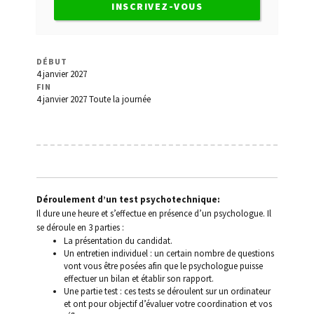
de l’Etat
INSCRIVEZ-VOUS
Conduite sans permis
DÉBUT
Contact
4 janvier 2027
FIN
4 janvier 2027
Toute la journée
Déroulement d’un test psychotechnique
Invalidation du permis
Les lettres 48/49/7
Déroulement d’un test psychotechnique:
Médecins agréés
Il dure une heure et s’effectue en présence d’un psychologue. Il
se déroule en 3 parties :
La présentation du candidat.
Mon Compte
Un entretien individuel : un certain nombre de questions
vont vous être posées afin que le psychologue puisse
Panier
effectuer un bilan et établir son rapport.
Une partie test : ces tests se déroulent sur un ordinateur
et ont pour objectif d’évaluer votre coordination et vos
Permis à points