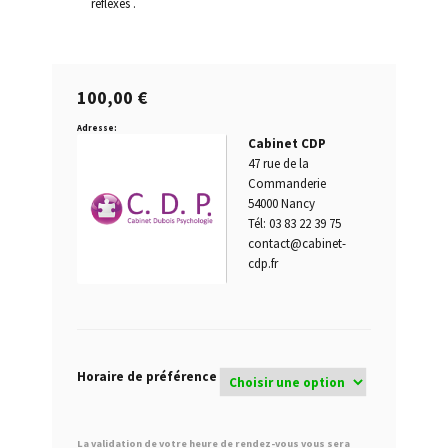
réflexes .
Permis blanc
100,00
€
Permis de conduire provisoire
Adresse:
Cabinet CDP
Permis probatoire
47 rue de la
Commanderie
Quand passer un test psychotechnique ?
54000 Nancy
Tél: 03 83 22 39 75
Questions fréquentes
contact@cabinet-
cdp.fr
Qui est concerné par les tests psychotechniques ?
Récidive alcoolémie
Horaire de préférence
Repasser le permis après annulation tests
psychotechniques obligatoires