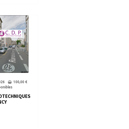
026
100,00
€
ponibles
OTECHNIQUES
NCY