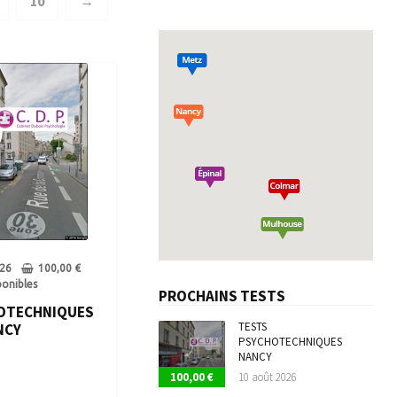
10
→
conduire
Réserver son test
tion à la Sécurité Routière
te médicale permis de conduire
26
100,00
€
ponibles
PROCHAINS TESTS
OTECHNIQUES
TESTS
NCY
PSYCHOTECHNIQUES
NANCY
100,00
€
10 août 2026