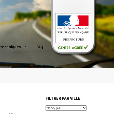
otechniques
FAQ
duire
Cerfa02 et permis de conduire
act
Mon Compte
Panier
Permis à points
ue ?
Questions fréquentes
FILTRER PAR VILLE: