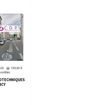
026
100,00
€
ponibles
OTECHNIQUES
NCY