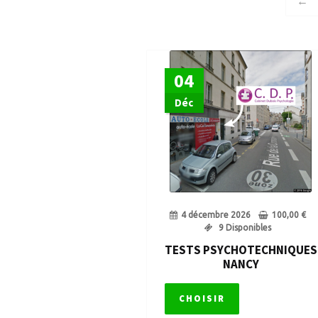
←
Repasser le permis après annulation
Retrait de permis de conduire
Retrait
04
Suspension de permis
Tests
Tests Ps
Déc
Voiture sans permis
4 décembre 2026
100,00
€
9 Disponibles
TESTS PSYCHOTECHNIQUES
NANCY
CHOISIR