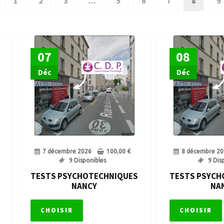
1
2
3
…
5
6
7
8
9
 tests psychotechniques obligatoires
Repasser son permis de 
 de points
Solde nul du permis de conduire
Stage de sensibilisa
07
08
ychotechniques Permis de Conduire – Toutes les sessions
Visi
Déc
Déc
7 décembre 2026
100,00
€
8 décembre 20
9 Disponibles
9 Dis
TESTS PSYCHOTECHNIQUES
TESTS PSYCH
NANCY
NA
CHOISIR
CHOISIR