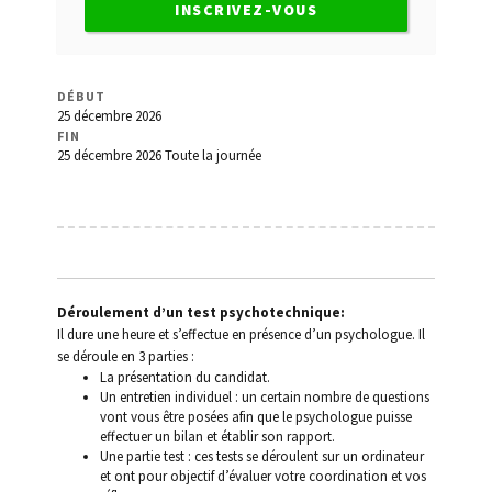
de l’Etat
INSCRIVEZ-VOUS
Conduite sans permis
DÉBUT
Contact
25 décembre 2026
FIN
25 décembre 2026
Toute la journée
Déroulement d’un test psychotechnique
Invalidation du permis
Les lettres 48/49/7
Déroulement d’un test psychotechnique:
Médecins agréés
Il dure une heure et s’effectue en présence d’un psychologue. Il
se déroule en 3 parties :
La présentation du candidat.
Mon Compte
Un entretien individuel : un certain nombre de questions
vont vous être posées afin que le psychologue puisse
Panier
effectuer un bilan et établir son rapport.
Une partie test : ces tests se déroulent sur un ordinateur
et ont pour objectif d’évaluer votre coordination et vos
Permis à points