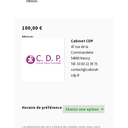
réflexes .
Permis blanc
100,00
€
Permis de conduire provisoire
Adresse:
Cabinet CDP
Permis probatoire
47 rue de la
Commanderie
Quand passer un test psychotechnique ?
54000 Nancy
Tél: 03 83 22 39 75
Questions fréquentes
contact@cabinet-
cdp.fr
Qui est concerné par les tests psychotechniques ?
Récidive alcoolémie
Horaire de préférence
Repasser le permis après annulation tests
psychotechniques obligatoires