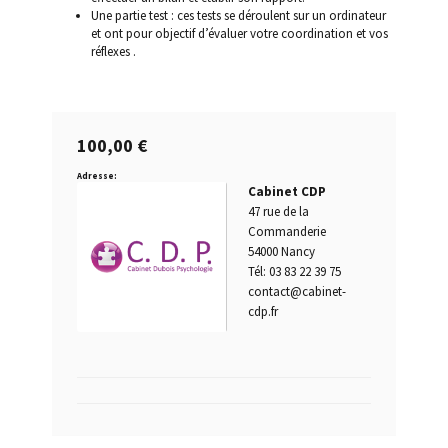
Une partie test : ces tests se déroulent sur un ordinateur
et ont pour objectif d’évaluer votre coordination et vos
Permis blanc
réflexes .
Permis de conduire provisoire
100,00
€
Permis probatoire
Adresse:
Cabinet CDP
Quand passer un test psychotechnique ?
47 rue de la
Commanderie
Questions fréquentes
54000 Nancy
Tél: 03 83 22 39 75
contact@cabinet-
Qui est concerné par les tests psychotechniques ?
cdp.fr
Récidive alcoolémie
Repasser le permis après annulation tests
psychotechniques obligatoires