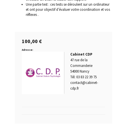
Une partie test : ces tests se déroulent sur un ordinateur
et ont pour objectif d’évaluer votre coordination et vos
Permis blanc
réflexes .
Permis de conduire provisoire
100,00
€
Permis probatoire
Adresse:
Cabinet CDP
Quand passer un test psychotechnique ?
47 rue de la
Commanderie
Questions fréquentes
54000 Nancy
Tél: 03 83 22 39 75
contact@cabinet-
Qui est concerné par les tests psychotechniques ?
cdp.fr
Récidive alcoolémie
Repasser le permis après annulation tests
psychotechniques obligatoires