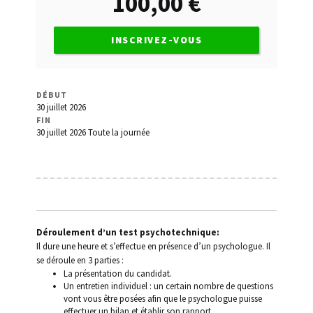
100,00
€
de l’Etat
Conduite sans permis
INSCRIVEZ-VOUS
Contact
DÉBUT
Déroulement d’un test psychotechnique
30 juillet 2026
FIN
30 juillet 2026
Toute la journée
Invalidation du permis
Les lettres 48/49/7
Médecins agréés
Déroulement d’un test psychotechnique:
Mon Compte
Il dure une heure et s’effectue en présence d’un psychologue. Il
se déroule en 3 parties :
La présentation du candidat.
Panier
Un entretien individuel : un certain nombre de questions
vont vous être posées afin que le psychologue puisse
Permis à points
effectuer un bilan et établir son rapport.