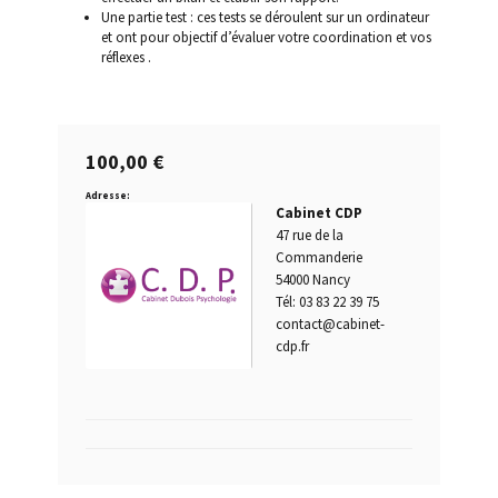
Une partie test : ces tests se déroulent sur un ordinateur
et ont pour objectif d’évaluer votre coordination et vos
Permis blanc
réflexes .
Permis de conduire provisoire
100,00
€
Permis probatoire
Adresse:
Cabinet CDP
Quand passer un test psychotechnique ?
47 rue de la
Commanderie
Questions fréquentes
54000 Nancy
Tél: 03 83 22 39 75
contact@cabinet-
Qui est concerné par les tests psychotechniques ?
cdp.fr
Récidive alcoolémie
Repasser le permis après annulation tests
psychotechniques obligatoires