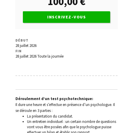
100,00
€
de l’Etat
Conduite sans permis
INSCRIVEZ-VOUS
Contact
DÉBUT
Déroulement d’un test psychotechnique
28 juillet 2026
FIN
28 juillet 2026
Toute la journée
Invalidation du permis
Les lettres 48/49/7
Médecins agréés
Déroulement d’un test psychotechnique:
Mon Compte
Il dure une heure et s’effectue en présence d’un psychologue. Il
se déroule en 3 parties :
La présentation du candidat.
Panier
Un entretien individuel : un certain nombre de questions
vont vous être posées afin que le psychologue puisse
Permis à points
effectuer un bilan et établir son rapport.