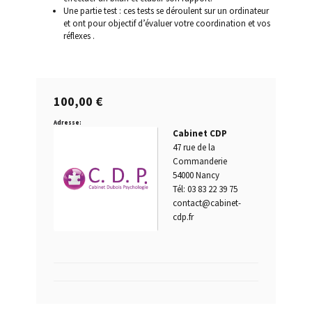
Une partie test : ces tests se déroulent sur un ordinateur
et ont pour objectif d’évaluer votre coordination et vos
Permis blanc
réflexes .
Permis de conduire provisoire
100,00
€
Permis probatoire
Adresse:
Cabinet CDP
Quand passer un test psychotechnique ?
47 rue de la
Commanderie
Questions fréquentes
54000 Nancy
Tél: 03 83 22 39 75
contact@cabinet-
Qui est concerné par les tests psychotechniques ?
cdp.fr
Récidive alcoolémie
Repasser le permis après annulation tests
psychotechniques obligatoires