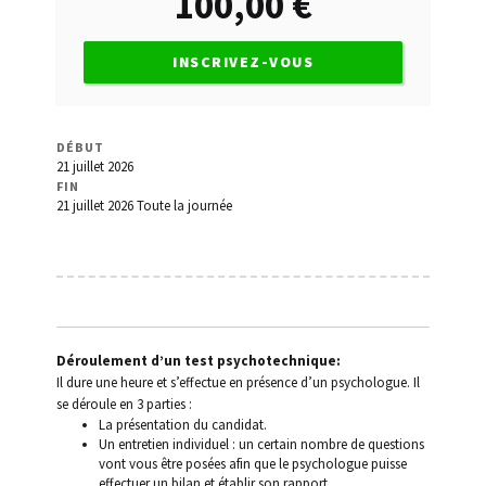
100,00
€
de l’Etat
Conduite sans permis
INSCRIVEZ-VOUS
Contact
DÉBUT
Déroulement d’un test psychotechnique
21 juillet 2026
FIN
21 juillet 2026
Toute la journée
Invalidation du permis
Les lettres 48/49/7
Médecins agréés
Déroulement d’un test psychotechnique:
Mon Compte
Il dure une heure et s’effectue en présence d’un psychologue. Il
se déroule en 3 parties :
La présentation du candidat.
Panier
Un entretien individuel : un certain nombre de questions
vont vous être posées afin que le psychologue puisse
Permis à points
effectuer un bilan et établir son rapport.